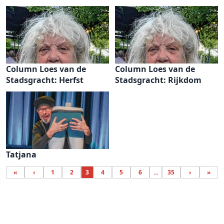
Column Loes van de
Column Loes van de
Stadsgracht: Herfst
Stadsgracht: Rijkdom
Tatjana
«
‹
1
2
3
4
5
6
...
35
›
»