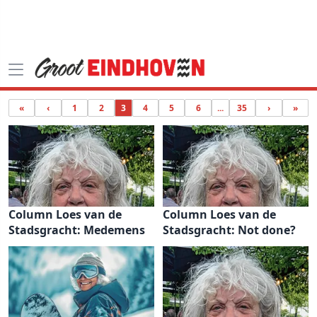
«
‹
1
2
3
4
5
6
...
35
›
»
Column Loes van de
Column Loes van de
Stadsgracht: Medemens
Stadsgracht: Not done?