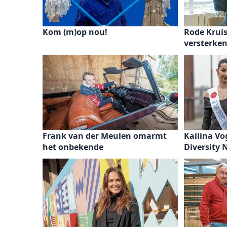
Kom (m)op nou!
Rode Kruis
versterke
Frank van der Meulen omarmt
Kailina Vo
het onbekende
Diversity 