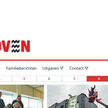
s
Familieberichten
Uitgaven ▽
Contact ▽
.
5
6
7
8