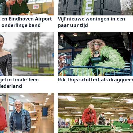
 en Eindhoven Airport
Vijf nieuwe woningen in een
n onderlinge band
paar uur tijd
gel in finale Teen
Rik Thijs schittert als dragquee
Nederland