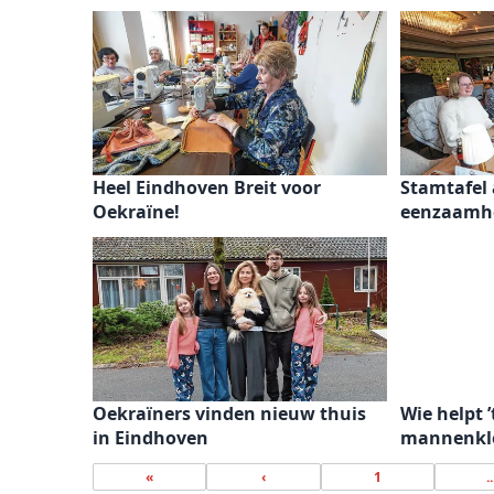
Heel Eindhoven Breit voor
Stamtafel
Oekraïne!
eenzaamh
Oekraïners vinden nieuw thuis
Wie helpt 
in Eindhoven
mannenkl
«
‹
1
..