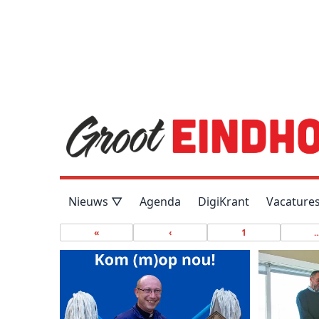
Nieuws ▽
Agenda
DigiKrant
Vacature
«
‹
1
..