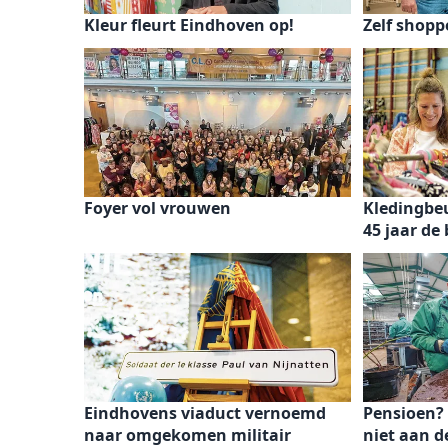
Kleur fleurt Eindhoven op!
Zelf shopp
Foyer vol vrouwen
Kledingbeu
45 jaar de
Eindhovens viaduct vernoemd
Pensioen?
naar omgekomen militair
niet aan 