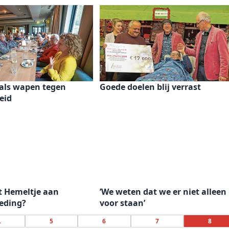
 als wapen tegen
Goede doelen blij verrast
eid
’t Hemeltje aan
’We weten dat we er niet alleen
eding?
voor staan’
.
5
6
7
8