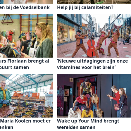
en bij de Voedselbank
Help jij bij calamiteiten?
rs Florlaan brengt al
‘Nieuwe uitdagingen zijn onze
 buurt samen
vitamines voor het brein’
 Maria Koolen moet er
Wake up Your Mind brengt
denken
werelden samen