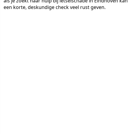
als je zoekt naar hulp bij letselschade in Eindhoven kan
een korte, deskundige check veel rust geven.