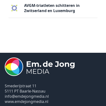
AVGM-triatleten schitteren in
Zwitserland en Luxemburg
Smederijstraat 11
5111 PT Baarle-Nassau
info@emdejongmedia.nl
www.emdejongmedia.nl