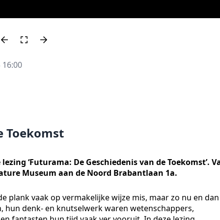
 16:00
de Toekomst
lezing ‘Futurama: De Geschiedenis van de Toekomst’. V
t Nature Museum aan de Noord Brabantlaan 1a.
de plank vaak op vermakelijke wijze mis, maar zo nu en dan
nen, hun denk- en knutselwerk waren wetenschappers,
 en fantasten hun tijd vaak ver vooruit. In deze lezing