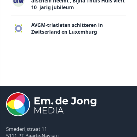
afscheid neemt’, Bijna Thuis Huis viert
10- jarig jubileum
AVGM-triatleten schitteren in
Zwitserland en Luxemburg
Smederijstraat 11
5111 PT Baarle-Nassau