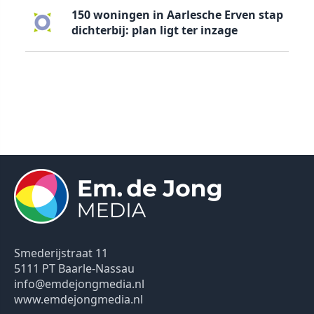
150 woningen in Aarlesche Erven stap
dichterbij: plan ligt ter inzage
Smederijstraat 11
5111 PT Baarle-Nassau
info@emdejongmedia.nl
www.emdejongmedia.nl