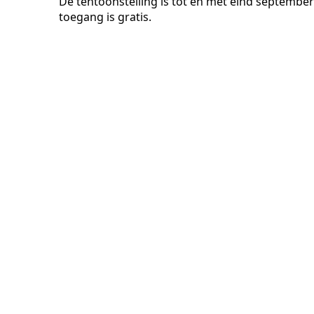
De tentoonstelling is tot en met eind september
toegang is gratis.