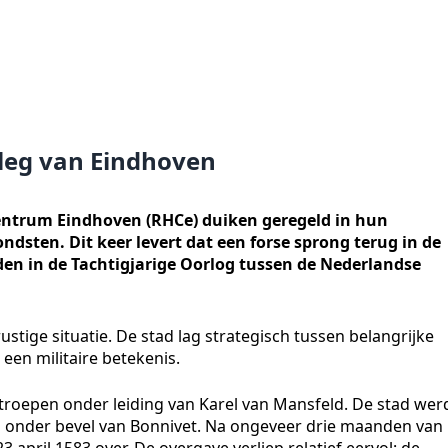
Beleg van Eindhoven
entrum Eindhoven (RHCe) duiken geregeld in hun
ndsten. Dit keer levert dat een forse sprong terug in de
dden in de Tachtigjarige Oorlog tussen de Nederlandse
stige situatie. De stad lag strategisch tussen belangrijke
een militaire betekenis.
troepen onder leiding van Karel van Mansfeld. De stad wer
 onder bevel van Bonnivet. Na ongeveer drie maanden van
3 april 1583 over. De overgave verliep relatief eervol: de