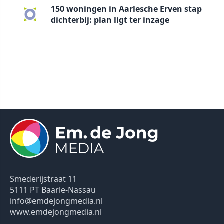
150 woningen in Aarlesche Erven stap
dichterbij: plan ligt ter inzage
Smederijstraat 11
5111 PT Baarle-Nassau
info@emdejongmedia.nl
www.emdejongmedia.nl