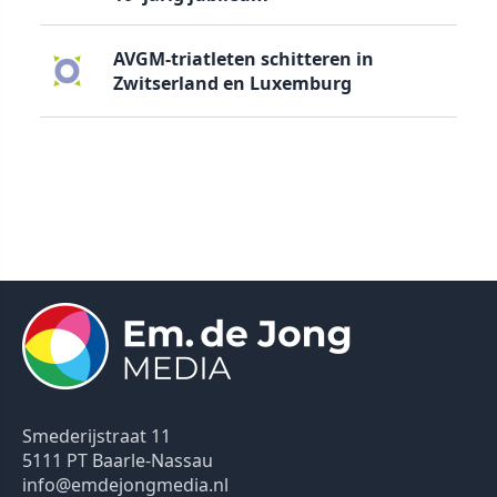
AVGM-triatleten schitteren in
Zwitserland en Luxemburg
Smederijstraat 11
5111 PT Baarle-Nassau
info@emdejongmedia.nl