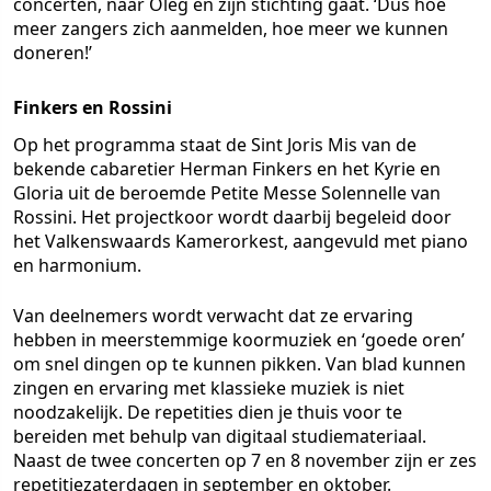
concerten, naar Oleg en zijn stichting gaat. ‘Dus hoe
meer zangers zich aanmelden, hoe meer we kunnen
doneren!’
Finkers en Rossini
Op het programma staat de
Sint Joris Mis
van de
bekende cabaretier Herman Finkers en het
Kyrie en
Gloria
uit de beroemde
Petite Messe Solennelle
van
Rossini. Het projectkoor wordt daarbij begeleid door
het Valkenswaards Kamerorkest, aangevuld met piano
en harmonium.
Van deelnemers wordt verwacht dat ze ervaring
hebben in meerstemmige koormuziek en ‘goede oren’
om snel dingen op te kunnen pikken. Van blad kunnen
zingen en ervaring met klassieke muziek is niet
noodzakelijk. De repetities dien je thuis voor te
bereiden met behulp van digitaal studiemateriaal.
Naast de twee concerten op 7 en 8 november zijn er zes
repetitiezaterdagen in september en oktober.