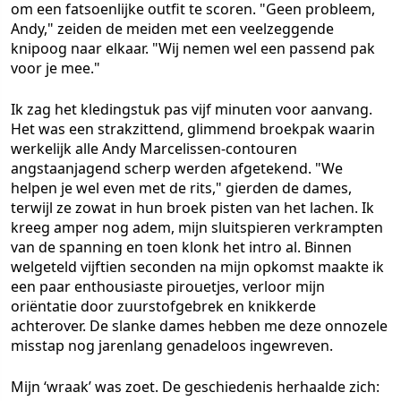
om een fatsoenlijke outfit te scoren. "Geen probleem,
Andy," zeiden de meiden met een veelzeggende
knipoog naar elkaar. "Wij nemen wel een passend pak
voor je mee."
Ik zag het kledingstuk pas vijf minuten voor aanvang.
Het was een strakzittend, glimmend broekpak waarin
werkelijk alle Andy Marcelissen-contouren
angstaanjagend scherp werden afgetekend. "We
helpen je wel even met de rits," gierden de dames,
terwijl ze zowat in hun broek pisten van het lachen. Ik
kreeg amper nog adem, mijn sluitspieren verkrampten
van de spanning en toen klonk het intro al. Binnen
welgeteld vijftien seconden na mijn opkomst maakte ik
een paar enthousiaste pirouetjes, verloor mijn
oriëntatie door zuurstofgebrek en knikkerde
achterover. De slanke dames hebben me deze onnozele
misstap nog jarenlang genadeloos ingewreven.
Mijn ‘wraak’ was zoet. De geschiedenis herhaalde zich: