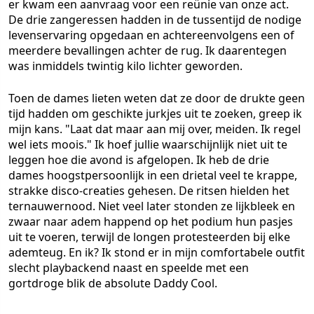
er kwam een aanvraag voor een reünie van onze act.
De drie zangeressen hadden in de tussentijd de nodige
levenservaring opgedaan en achtereenvolgens een of
meerdere bevallingen achter de rug. Ik daarentegen
was inmiddels twintig kilo lichter geworden.
Toen de dames lieten weten dat ze door de drukte geen
tijd hadden om geschikte jurkjes uit te zoeken, greep ik
mijn kans. "Laat dat maar aan mij over, meiden. Ik regel
wel iets moois." Ik hoef jullie waarschijnlijk niet uit te
leggen hoe die avond is afgelopen. Ik heb de drie
dames hoogstpersoonlijk in een drietal veel te krappe,
strakke disco-creaties gehesen. De ritsen hielden het
ternauwernood. Niet veel later stonden ze lijkbleek en
zwaar naar adem happend op het podium hun pasjes
uit te voeren, terwijl de longen protesteerden bij elke
ademteug. En ik? Ik stond er in mijn comfortabele outfit
slecht playbackend naast en speelde met een
gortdroge blik de absolute Daddy Cool.