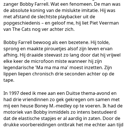
zanger Bobby Farrell. Wat een fenomeen. De man was
de absolute koning van de mislukte imitatie. Hij was
met afstand de slechtste playbacker uit de
popgeschiedenis – en geloof me, hij liet Piet Veerman
van The Cats nog ver achter zich.
Bobby Farrell bewoog als een bezetene. Hij tolde,
sprong en maakte pirouetjes alsof zijn leven ervan
afhing. Hij draaide steevast zo lang door dat hij vrijwel
elke keer de microfoon miste wanneer hij zijn
legendarische 'Ma ma ma ma' moest inzetten. Zijn
lippen liepen chronisch drie seconden achter op de
tape.
In 1997 deed ik mee aan een Duitse thema-avond en
had drie vriendinnen zo gek gekregen om samen met
mij een heuse Boney M.-medley op te voeren. Ik had de
motoriek van Bobby inmiddels zo intens bestudeerd
dat de elastische stapjes er al aardig in zaten. Door de
drukke voorbereidingen ontbrak het me echter aan tijd