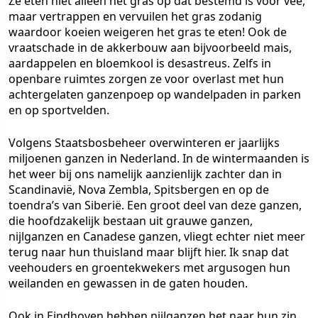
Ze eten niet alleen het gras op dat bestemd is voor vee,
maar vertrappen en vervuilen het gras zodanig
waardoor koeien weigeren het gras te eten! Ook de
vraatschade in de akkerbouw aan bijvoorbeeld mais,
aardappelen en bloemkool is desastreus. Zelfs in
openbare ruimtes zorgen ze voor overlast met hun
achtergelaten ganzenpoep op wandelpaden in parken
en op sportvelden.
Volgens Staatsbosbeheer overwinteren er jaarlijks
miljoenen ganzen in Nederland. In de wintermaanden is
het weer bij ons namelijk aanzienlijk zachter dan in
Scandinavië, Nova Zembla, Spitsbergen en op de
toendra’s van Siberië. Een groot deel van deze ganzen,
die hoofdzakelijk bestaan uit grauwe ganzen,
nijlganzen en Canadese ganzen, vliegt echter niet meer
terug naar hun thuisland maar blijft hier. Ik snap dat
veehouders en groentekwekers met argusogen hun
weilanden en gewassen in de gaten houden.
Ook in Eindhoven hebben nijlganzen het naar hun zin.