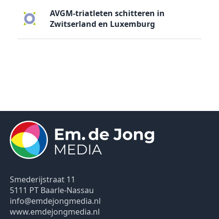
AVGM-triatleten schitteren in
Zwitserland en Luxemburg
Smederijstraat 11
5111 PT Baarle-Nassau
info@emdejongmedia.nl
www.emdejongmedia.nl