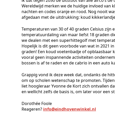
ik dat tegen 2050 de uitstoot van alle airco’s 
Wereldwijd merken we de huidige invloed van k
nachten en codes oranje en rood. Nog nooit was
afgedaan met de uitdrukking: koud kikkerlandje.
Temperaturen van 30 of 40 graden Celsius zijn ech
temperatuurdaling van maar liefst 18 graden d
we dealen met een superhittegolf met temperatu
Hopelijk is dit geen voorbode van wat in 2021 i
graden! Een koud voetenbadje of opblaasbaar ki
vooral geen inspannende activiteiten ondernemen
bossen is af te raden en de cabrio in een auto k
Grappig vond ik deze week dat, ondanks de hitte
om op scholen wetenschap te promoten. Tijden
liet hoogleraar Yvonne de Kort zich ontvallen 
en wellicht zelfs de basis is, om later voor een s
Dorothée Foole
Reageren?
info@eindhovenwinkel.nl