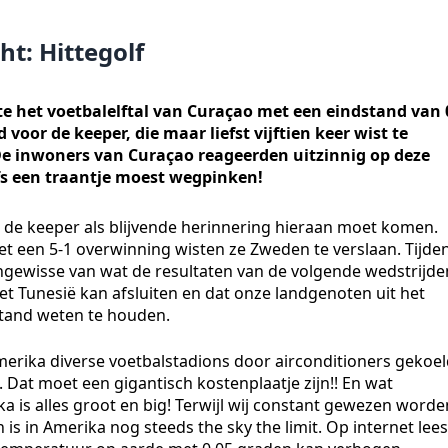
t: Hittegolf
e het voetbalelftal van Curaçao met een eindstand van 
oor de keeper, die maar liefst vijftien keer wist te
De inwoners van Curaçao reageerden uitzinnig op deze
lfs een traantje moest wegpinken!
or de keeper als blijvende herinnering hieraan moet komen.
t een 5-1 overwinning wisten ze Zweden te verslaan. Tijde
ongewisse van wat de resultaten van de volgende wedstrijde
et Tunesië kan afsluiten en dat onze landgenoten uit het
stand weten te houden.
Amerika diverse voetbalstadions door airconditioners gekoe
 Dat moet een gigantisch kostenplaatje zijn!! En wat
ka is alles groot en big! Terwijl wij constant gewezen worde
s in Amerika nog steeds the sky the limit. Op internet lees