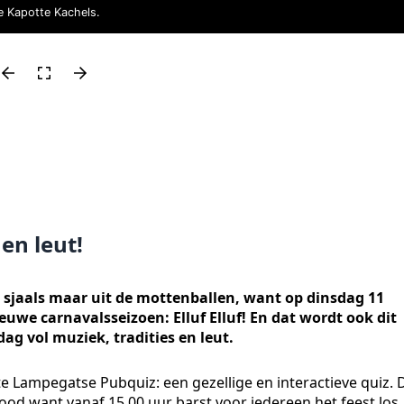
e Kapotte Kachels.
 en leut!
 sjaals maar uit de mottenballen, want op dinsdag 11
euwe carnavalsseizoen: Elluf Elluf! En dat wordt ook dit
dag vol muziek, tradities en leut.
Lampegatse Pubquiz: een gezellige en interactieve quiz. D
nood want vanaf 15.00 uur barst voor iedereen het feest los,