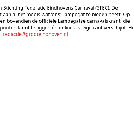
n Stichting Federatie Eindhovens Carnaval (SFEC). De
an al het moois wat ‘ons’ Lampegat te bieden heeft. Op
ven bovendien de officiële Lampegatse carnavalskrant, die
lpunten komt te liggen én online als Digikrant verschijnt. H
a:
redactie@grooteindhoven.nl