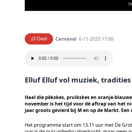
D
Carnaval
6-11-2025 17:00
Deel
Elluf Elluf vol muziek, tradities
Haal die pèkskes, pruikskes en oranje-blauwe
november is het tijd voor dé aftrap van het ni
jaar groots gevierd bij M en op de Markt. Een 
Het programma start om 13.11 uur met De Grote 
jaar is de quiz volledig uitverkocht, maar geen 