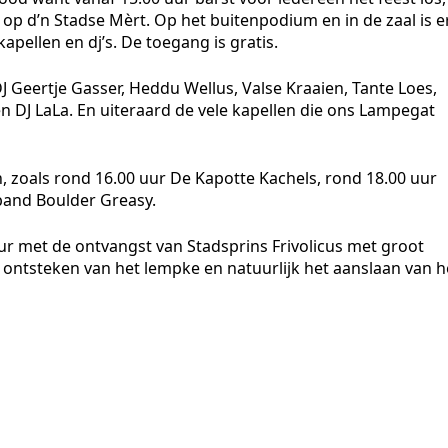
op d’n Stadse Mèrt. Op het buitenpodium en in de zaal is e
apellen en dj’s. De toegang is gratis.
J Geertje Gasser, Heddu Wellus, Valse Kraaien, Tante Loes,
en DJ LaLa. En uiteraard de vele kapellen die ons Lampegat
, zoals rond 16.00 uur De Kapotte Kachels, rond 18.00 uur
band Boulder Greasy.
0 uur met de ontvangst van Stadsprins Frivolicus met groot
 ontsteken van het lempke en natuurlijk het aanslaan van h