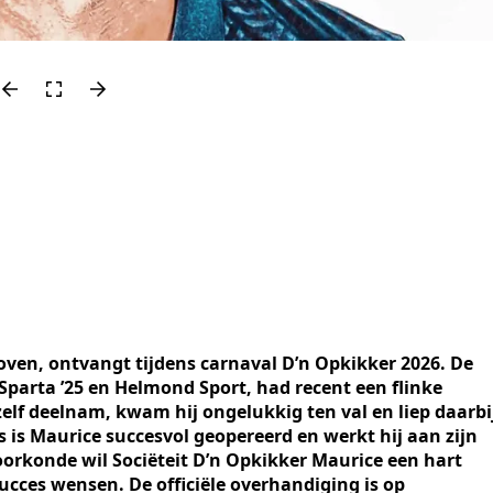
ven, ontvangt tijdens carnaval D’n Opkikker 2026. De
j Sparta ’25 en Helmond Sport, had recent een flinke
zelf deelnam, kwam hij ongelukkig ten val en liep daarbi
 is Maurice succesvol geopereerd en werkt hij aan zijn
oorkonde wil Sociëteit D’n Opkikker Maurice een hart
ucces wensen. De officiële overhandiging is op