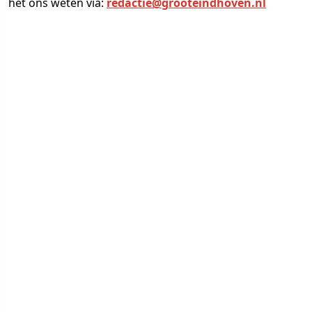
het ons weten via:
redactie@grooteindhoven.nl