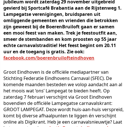
jubileum wordt zaterdag 29 november uitgebreid
gevierd bij Sportcafé Brabantia aan de Rijstenweg 1.
Lampegatse verenigingen, bruidsparen uit
omliggende gemeenten en vrienden die betrokken
zijn geweest bij de BoerenBruiloft gaan er samen
een mooi feest van maken. Trek je feestoutfit aan,
smeer de stembanden en kom proosten op 55 jaar
echte carnavalstraditie! Het feest begint om 20.11
uur en de toegang is gratis. Zie ook:
facebook.com/boerenbruilofteindhoven
Groot Eindhoven is de officiële mediapartner van
Stichting Federatie Eindhovens Carnaval (SFEC). De
komende maanden besteden we volop aandacht aan al
het moois wat ‘ons’ Lampegat te bieden heeft. Op
zaterdag 7 februari verschijnt via Groot Eindhoven
bovendien de officiële Lampegatse carnavalskrant:
GROOT LAMPEGAT. Deze wordt huis-aan-huis verspreid,
komt bij diverse afhaalpunten te liggen én verschijnt
online als Digikrant. Heb je een carnavalsnieuwtje? Laat