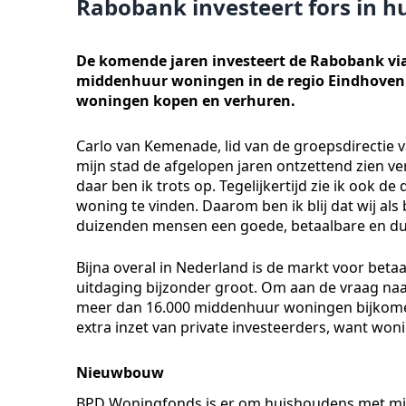
Rabobank investeert fors in 
De komende jaren investeert de Rabobank via
middenhuur woningen in de regio Eindhoven. H
woningen kopen en verhuren.
Carlo van Kemenade, lid van de groepsdirectie
mijn stad de afgelopen jaren ontzettend zien v
daar ben ik trots op. Tegelijkertijd zie ik ook de
woning te vinden. Daarom ben ik blij dat wij als
duizenden mensen een goede, betaalbare en d
Bijna overal in Nederland is de markt voor beta
uitdaging bijzonder groot. Om aan de vraag na
meer dan 16.000 middenhuur woningen bijkomen,
extra inzet van private investeerders, want won
Nieuwbouw
BPD Woningfonds is er om huishoudens met m