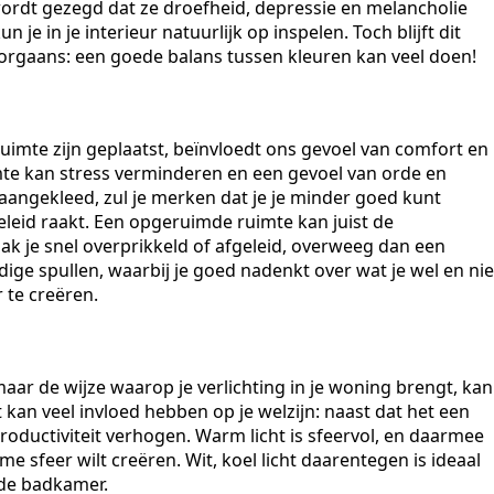
wordt gezegd dat ze droefheid, depressie en melancholie
je in je interieur natuurlijk op inspelen. Toch blijft dit
oorgaans: een goede balans tussen kleuren kan veel doen!
imte zijn geplaatst, beïnvloedt ons gevoel van comfort en
te kan stress verminderen en een gevoel van orde en
s aangekleed, zul je merken dat je je minder goed kunt
eleid raakt. Een opgeruimde ruimte kan juist de
ak je snel overprikkeld of afgeleid, overweeg dan een
e spullen, waarbij je goed nadenkt over wat je wel en nie
 te creëren.
ar de wijze waarop je verlichting in je woning brengt, kan
ht kan veel invloed hebben op je welzijn: naast dat het een
productiviteit verhogen. Warm licht is sfeervol, en daarmee
 sfeer wilt creëren. Wit, koel licht daarentegen is ideaal
 de badkamer.