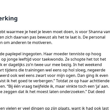
erking
bt waarmee je heel je leven moet doen, is voor Shanna va
 zich daarvan pas bewust als het te laat is. De personal
den om anderen te motiveren.
e paplepel ingegoten. Haar moeder tenniste op hoog
 op jonge leeftijd voor taekwondo. Ze schopte het tot het
 er dagelijks zo’n twee uur mee bezig. In het weekend
t tijdens die trainingen wel eens op hol sloeg, negeerde
 werd ook wel eens zwart voor mijn ogen. Dan ging ik even
wist ik het goed te verbergen.” Totdat ze op haar achttiende
. “Bij één vraag twijfelde ik, maar vinkte toch een ‘ja’ aan.
e zeggen dat ik het moest laten onderzoeken.” Dat deed
 vielen er veel dingen op zijn plaats, want ik had ook last