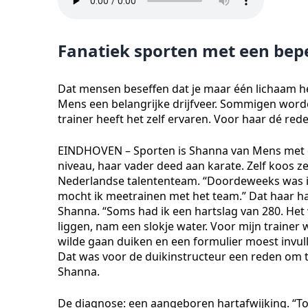
Fanatiek sporten met een bep
Dat mensen beseffen dat je maar één lichaam he
Mens een belangrijke drijfveer. Sommigen worden
trainer heeft het zelf ervaren. Voor haar dé re
EINDHOVEN – Sporten is Shanna van Mens met d
niveau, haar vader deed aan karate. Zelf koos ze
Nederlandse talententeam. “Doordeweeks was ik
mocht ik meetrainen met het team.” Dat haar har
Shanna. “Soms had ik een hartslag van 280. Het
liggen, nam een slokje water. Voor mijn trainer 
wilde gaan duiken en een formulier moest invullen
Dat was voor de duikinstructeur een reden om t
Shanna.
De diagnose: een aangeboren hartafwijking. “Toen