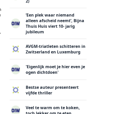
2)
n
e
’Een plek waar niemand
alleen afscheid neemt’, Bijna
n
Thuis Huis viert 10- jarig
,
jubileum
d
AVGM-triatleten schitteren in
Zwitserland en Luxemburg
'Eigenlijk moet je hier even je
ogen dichtdoen'
Bestse auteur presenteert
vijfde thriller
Veel te warm om te koken,
toch lekker om te eten