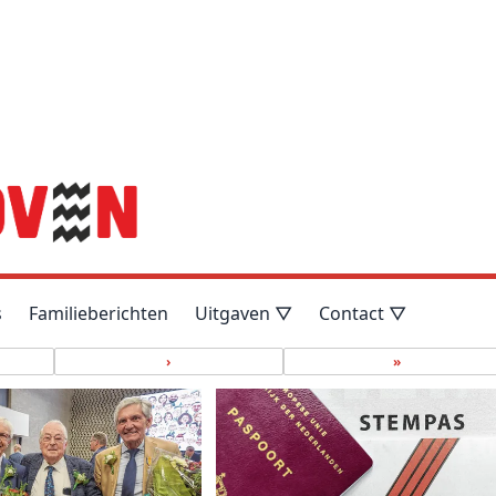
s
Familieberichten
Uitgaven ▽
Contact ▽
›
»