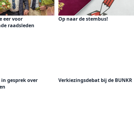
e eer voor
Op naar de stembus!
nde raadsleden
in gesprek over
Verkiezingsdebat bij de BUNKR
gen