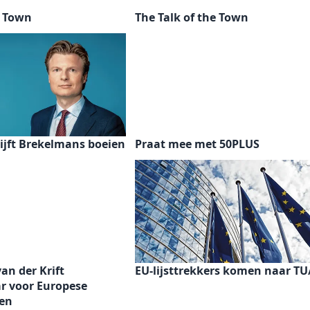
e Town
The Talk of the Town
ijft Brekelmans boeien
Praat mee met 50PLUS
van der Krift
EU-lijsttrekkers komen naar TU
r voor Europese
gen