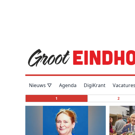
Nieuws ▽
Agenda
DigiKrant
Vacature
1
2